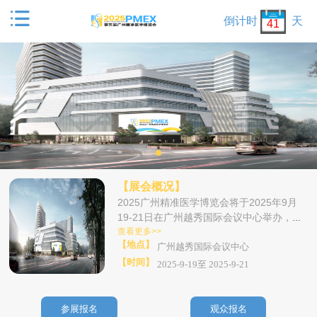

倒计时
天
41
【展会概况】
2025广州精准医学博览会将于2025年9月
19-21日在广州越秀国际会议中心举办，这
场精准医学科技盛会汇聚精准医学全产业链
查看更多>>
【地点】
广州越秀国际会议中心
资源，将因众多科技名企、行业大伽和热情
观众的到来而更加丰富多彩、更具参与价
【时间】
2025-9-19至 2025-9-21
值！真诚期待您的参与，共同分享精准医学
科技发展、产业发展的新创意！
参展报名
观众报名