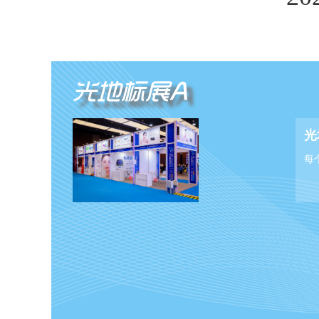
光地标展A
光
每