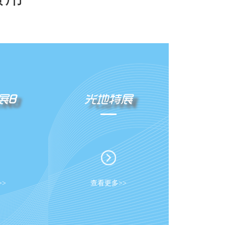
展B
光地特展
>
查看更多>>