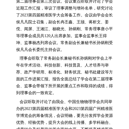
第二届理事会第三次会议。会议重点听取并讨论了学会
近期工作汇报，审议了理事调整与增补名单，研究讨论
了2023第四届精准医学大会筹备工作。会议由学会会长
侯凡凡院士召集，副会长冉丕鑫、王颀、蒋析文、姜
傥、闻屏、王湘江、杨晓光、孙炳刚、常务理事唐小平
等理事会成员共120人出席参加。监事会监事长王得
坤、监事杨杰列席会议。常务副会长兼秘书长孙炳刚受
侯凡凡会长委托主持会议。
理事会听取了常务副会长兼秘书长孙炳刚对学会上半
年在学术活动、科技创新、科技普及、人才培养与举
荐、政产学研用、标准化、财务状况、秘书处建设等方
面的工作进展汇报。报告全面总结了学会在第二届理事
会、监事会带领下所开展的重点工作和取得的成绩，得
到理事会的一致肯定。
会议听取并讨论了由我会、中国生物物理学会共同举
办的2023第四届精准医学大会和2023第四届广州精准医
学博览会的筹备情况，会议明确，要充分发挥学会资源
优势、经验优势，提升大会的线上传播、多学科融合、