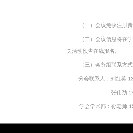
（一）会议免收注册费
（二）会议信息将在学会官
关活动预告在线报名。
（三）会务组联系方式
分会联系人：刘红英 134
张伟劲
1
学会学术部：孙老师 156