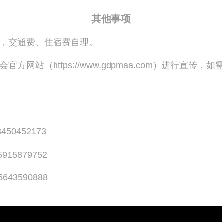
其他事项
，交通费、住宿费自理。
方网站（https://www.gdpmaa.com）进行宣传，
50452173
5915879752
43590888